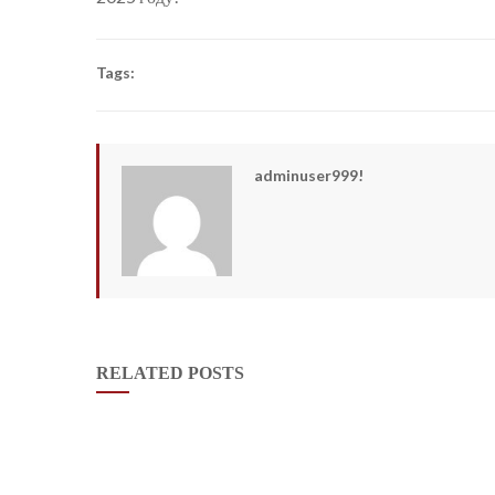
Tags:
Spinto Casino
adminuser999!
RELATED POSTS