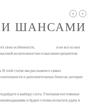
МИ ШАНСАМИ
еет свои особенности,
Fugu Casino
и не все из них
с высокой волатильностью и высоким процентом
 В этой статье мы расскажем о самых
волатильности и дополнительных бонусах, которые
подойдете к выбору слота. Учитывая постоянные
екомендациями и будьте готовы испытать удачу в