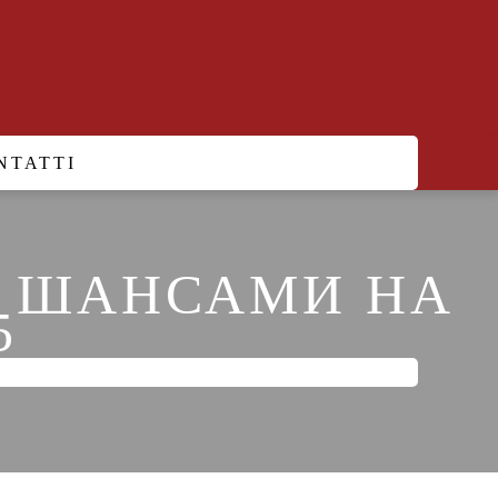
NTATTI
 ШАНСАМИ НА
5